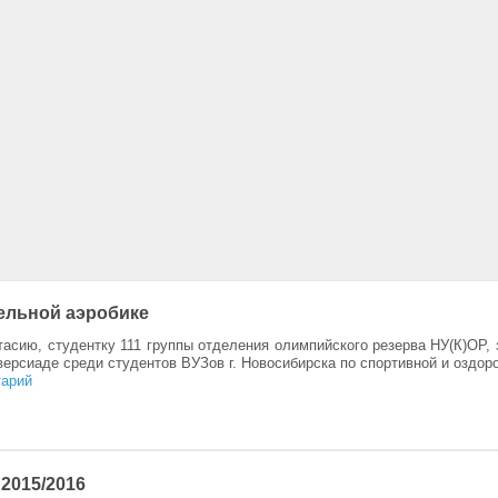
ельной аэробике
асию, студентку 111 группы отделения олимпийского резерва НУ(К)ОР,
версиаде среди студентов ВУЗов г. Новосибирска по спортивной и оздор
тарий
2015/2016