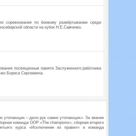
ли соревнования по боевому развёртыванию среди
сибирской области на кубок Н.Е.Савченко.
ования посвященные памяти Заслуженного работника
нко Бориса Сергеевича.
е утопающих – дело рук самих утопающих». За звание
борная команда ООР «The champions», сборная второго
ретьего курса «Исключение из правил» и команда