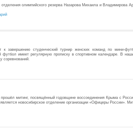
а отделения олимпийского резерва Назарова Михаила и Владимирова 
арий
т к завершению студенческий турнир женских команд по мини-фут
ий футбол имеет регулярную прописку в спортивном календаре. В наш
у соревнований.
 прошёл митинг, посвящённый годовщине воссоединения Крыма с Росси
 является новосибирское отделение организации «Офицеры России». Ми