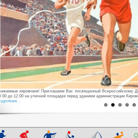
с
25 июня 2026 года в Барнауле прошёл региональный финал Ассоциации
училища «Огненные рыси» показала яркую игру и завоевала серебро 🥈