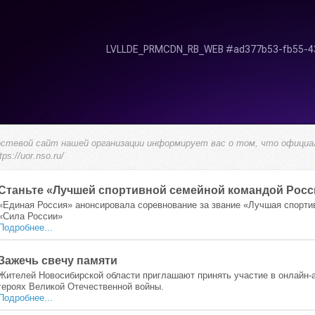
остевой сайт нашей организации информирует вас о том, что офици
tps://uor.nso.ru/
Станьте «Лучшей спортивной семейной командой Росс
«Единая Россия» анонсировала соревнование за звание «Лучшая спорти
«Сила России»
Подробнее...
Зажечь свечу памяти
Жителей Новосибирской области приглашают принять участие в онлайн-а
героях Великой Отечественной войны.
Подробнее...