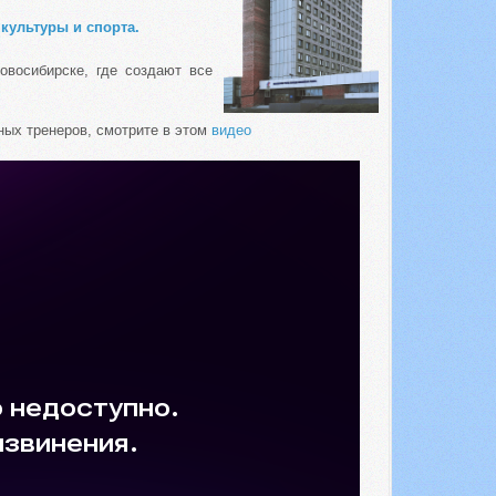
культуры и спорта.
овосибирске, где создают все
ных тренеров, смотрите в этом
видео