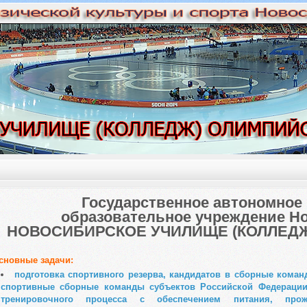
Государственное автономное
образовательное учреждение Н
НОВОСИБИРСКОЕ УЧИЛИЩЕ (КОЛЛЕДЖ
сновные задачи:
подготовка спортивного резерва, кандидатов в сборные кома
спортивные сборные команды субъектов Российской Федерации
тренировочного процесса с обеспечением питания, прож