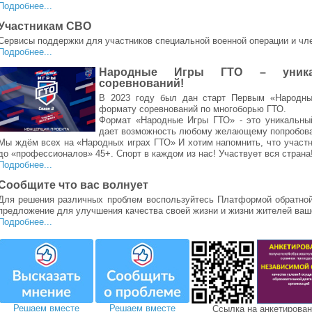
Подробнее...
Участникам СВО
Сервисы поддержки для участников специальной военной операции и чле
Подробнее...
Народные Игры ГТО – уникал
соревнований!
В 2023 году был дан старт Первым «Народн
формату соревнований по многоборью ГТО.
Формат «Народные Игры ГТО» - это уникальный
дает возможность любому желающему попробоват
Мы ждём всех на «Народных играх ГТО» И хотим напомнить, что участн
до «профессионалов» 45+. Спорт в каждом из нас! Участвует вся страна
Подробнее...
Сообщите что вас волнует
Для решения различных проблем воспользуйтесь Платформой обратной 
предложение для улучшения качества своей жизни и жизни жителей ваше
Подробнее...
Решаем вместе
Решаем вместе
Ссылка на анкетирова