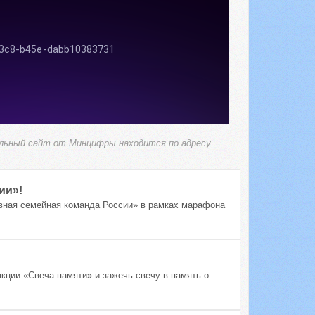
альный сайт от Минцифры находится по адресу
ии»!
вная семейная команда России» в рамках марафона
кции «Свеча памяти» и зажечь свечу в память о