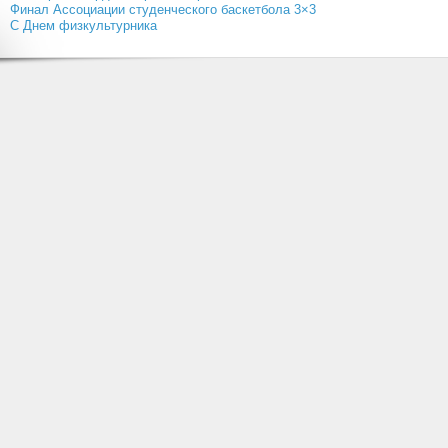
Финал Ассоциации студенческого баскетбола 3×3
С Днем физкультурника