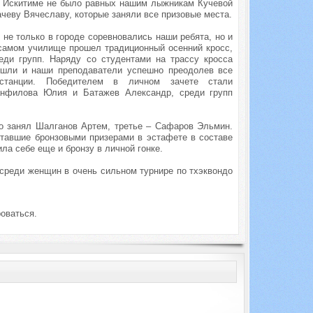
 в Искитиме не было равных нашим лыжникам Кучевой
чеву Вячеславу, которые заняли все призовые места.
 не только в городе соревновались наши ребята, но и
самом училище прошел традиционный осенний кросс,
еди групп. Наряду со студентами на трассу кросса
шли и наши преподаватели успешно преодолев все
станции. Победителем в личном зачете стали
нфилова Юлия и Батажев Александр, среди групп
то занял Шалганов Артем, третье – Сафаров Эльмин.
ставшие бронзовыми призерами в эстафете в составе
ла себе еще и бронзу в личной гонке.
 среди женщин в очень сильном турнире по тхэквондо
оваться.