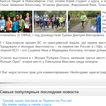
“Кроссе Наций” в Новосибирске стал Злобин Юрий студент 2 курса, а
Елене, Шевченко Вячеславу, Устикову Дмитрию, Жиронкиной Вике, Толка
Но
в 
ср
вы
ди
Па
отличилась 11 ОФКиС г под руководством Турова Дмитрия Викторовича.
В г. Красноярске прошел ВС по греко-римской борьбе, где первое мес
Порадовали и молодые биатлонисты – на первенстве России в г.Уфе, 
сборной НСО – это Сушкина Нина и Медведева Ангелина, которая добави
Отлично выступила в г. Москва Рубцова Олеся, занявшая третье место
“Russian Open”, второе место у Емелькина Максима среди юниоров.
У Вас недостаточно прав для комментирования. Необходимо зарегистрир
Самые популярные последние новости
Триумф наших боксёров на Первенстве России!
Мы верим твердо в героев спорта