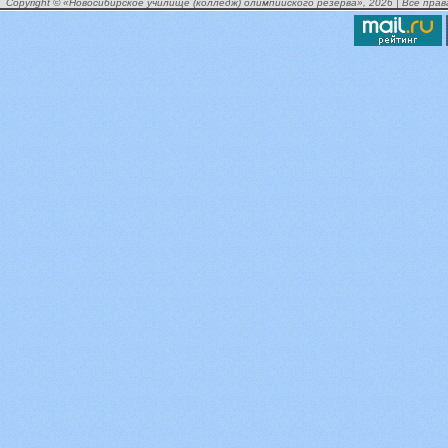
Copyright © «Новосибирское училище (колледж) олимпийского резерва», 2026 | Все пра