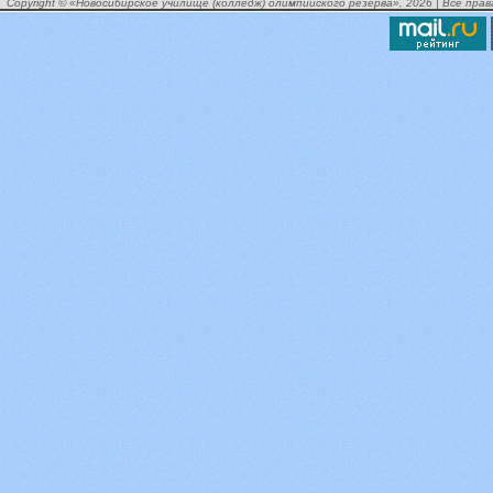
Copyright © «Новосибирское училище (колледж) олимпийского резерва», 2026 | Все пра