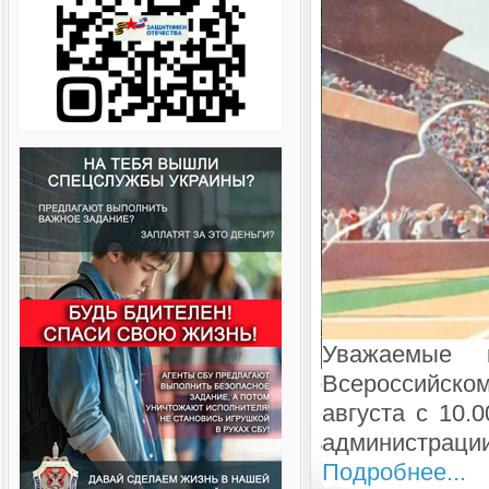
ашаем Вас посвященный
25 июня 2026
ика, который состоится 7
Ассоциации ст
ной площадке перед зданием
училища «Огн
л. Петухова, 18).
серебро 🥈
Под