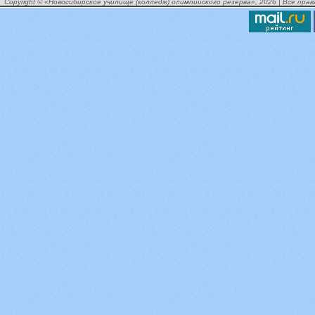
Copyright © «Новосибирское училище (колледж) олимпийского резерва», 2026 | Все пра